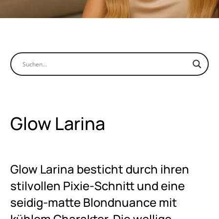
HERA HAIR GROUP LTD
Feidia Stokkou, 7,
Konia, 8300, Paphos, Cyprus
Tel: +49 (0) 2941 925274-0
Fax:+49 (0) 2941 925274-0
info@hera-hair.de
Glow Larina
INSTAGRAM
PINTEREST
Glow Larina besticht durch ihren
Kontakt
stilvollen Pixie-Schnitt und eine
seidig-matte Blondnuance mit
kühlem Charakter. Die wellige