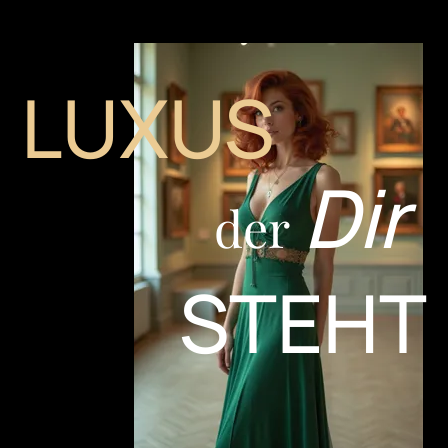
LUXUS
Dir
der
STEHT