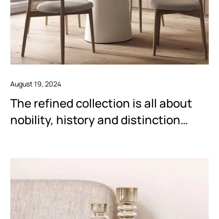
nobility,
history
and
distinction
(Demo)
August 19, 2024
The refined collection is all about
nobility, history and distinction
(Demo)
Elevated
simplicity.
Embracing
soft