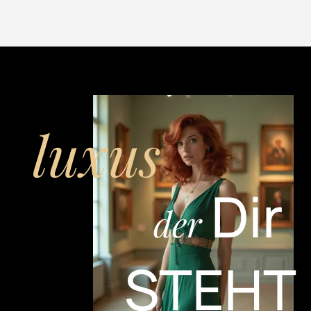
luxus
Dir
der
STEHT