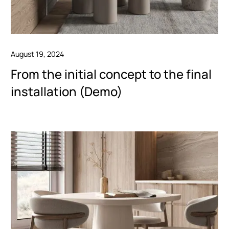
August 19, 2024
From the initial concept to the final
installation (Demo)
The
refined
collection
is
all
about