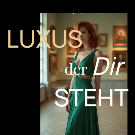
LUXUS
Dir
der
STEHT