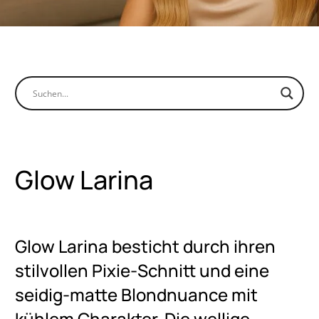
HERA HAIR GROUP LTD
Feidia Stokkou, 7,
Konia, 8300, Paphos, Cyprus
Tel: +49 (0) 2941 925274-0
Fax:+49 (0) 2941 925274-0
info@hera-hair.de
Glow Larina
INSTAGRAM
PINTEREST
Glow Larina besticht durch ihren
Kontakt
stilvollen Pixie-Schnitt und eine
seidig-matte Blondnuance mit
kühlem Charakter. Die wellige